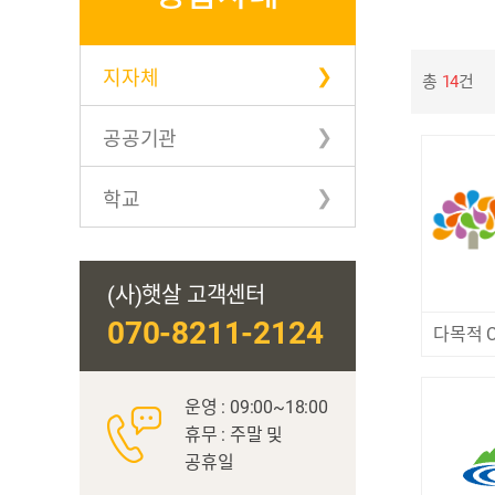
지자체
총
14
건
공공기관
학교
(사)햇살 고객센터
070-8211-2124
운영 : 09:00~18:00
휴무 : 주말 및
공휴일