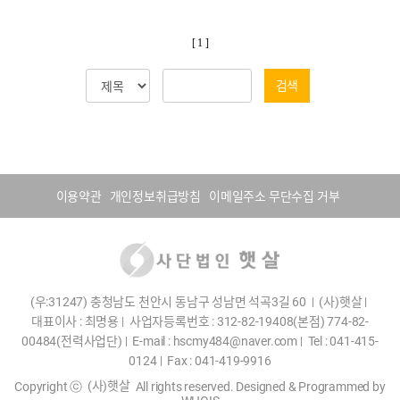
[ 1 ]
검색
이용약관
개인정보취급방침
이메일주소 무단수집 거부
(우:31247) 충청남도 천안시 동남구 성남면 석곡3길 60
|
(사)햇살
|
대표이사 : 최명용
|
사업자등록번호 : 312-82-19408(본점) 774-82-
00484(전력사업단)
|
E-mail : hscmy484@naver.com
|
Tel : 041-415-
0124
|
Fax : 041-419-9916
(사)햇살
Copyright ⓒ
All rights reserved. Designed & Programmed by