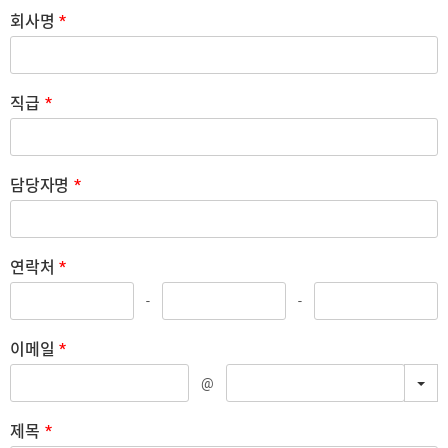
회사명
*
직급
*
담당자명
*
연락처
*
-
-
이메일
*
TO
@
제목
*